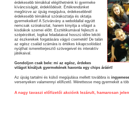
érdekesebb témákkal elégíthetnénk ki gyermeke
kíváncsiságát, érdeklődését. Értékrendünket
megőrizve az újság megújulva, érdekesebbnél
érdekesebb témákkal szórakoztatja és oktatja
gyermekeiket! A Szivárvány a weboldallal együtt
nemcsak szórakoztat, hanem kinyitja a világot a
kisdiákok szemei előtt. Esztétikumával fejleszti a
szépérzéket, logikai feladataival hosszú időre leköti
az észkerekek forgatására vágyó csemetét! De talán
az egész család számára is értékes kikapcsolódást
nyújthat ismeretterjesztő szövegeivel és interaktív
játékaival.
Gondoljon csak bele: mi az egész, érdekes
világot kínáljuk gyermekének havonta egy chips áráért!
Az újság tartalmi és külső megújulása mellett továbbra is
ingyenese
versenyeken valamennyi előfizető. Mérettesse meg gyermekét a töb
A nagy tavaszi előfizetői akciónk lezárult, hamarosan jele