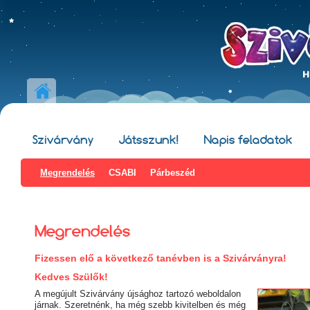
Szivárvány
Játsszunk!
Napis feladatok
Megrendelés
CSABI
Párbeszéd
Megrendelés
Fizessen elő a következő tanévben is a Szivárványra!
Kedves Szülő
k!
A megújult Szivárvány
újsághoz tartozó weboldalon
járnak. Szeretnénk, ha még szebb kivitelben és még